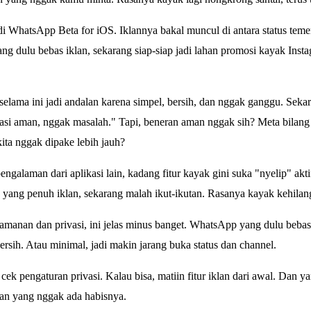
 di WhatsApp Beta for iOS. Iklannya bakal muncul di antara status te
yang dulu bebas iklan, sekarang siap-siap jadi lahan promosi kayak I
selama ini jadi andalan karena simpel, bersih, dan nggak ganggu. Seka
si aman, nggak masalah." Tapi, beneran aman nggak sih? Meta bilang 
kita nggak dipake lebih jauh?
 pengalaman dari aplikasi lain, kadang fitur kayak gini suka "nyelip" akti
n yang penuh iklan, sekarang malah ikut-ikutan. Rasanya kayak kehila
anan dan privasi, ini jelas minus banget. WhatsApp yang dulu bebas ik
bersih. Atau minimal, jadi makin jarang buka status dan channel.
cek pengaturan privasi. Kalau bisa, matiin fitur iklan dari awal. Dan y
an yang nggak ada habisnya.