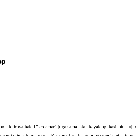
pp
 akhirnya bakal "tercemar" juga sama iklan kayak aplikasi lain. Jujur
klan yang nggak kamu minta. Rasanya kayak lagi nongkrong santai, terus