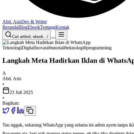
Abd. Asis
Dev & Writer
Beranda
Blog
Ebook
Tentang
Kontak
Cari artikel, ebook...
/
Teknologi
Digital
Inovasi
#
tutorial
#
teknologi
#
programming
Langkah Meta Hadirkan Iklan di WhatsA
A
Abd. Asis
•
23 Juli 2025
•
Bagikan:
Tau nggak, sekarang WhatsApp yang selama ini adem ayem tanpa iklan,
Bayangin aja, lagi asik mantau status temen, eh tiba-tiba diselipin i