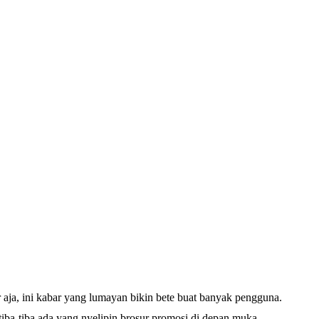
 aja, ini kabar yang lumayan bikin bete buat banyak pengguna.
 tiba-tiba ada yang nyelipin brosur promosi di depan muka.