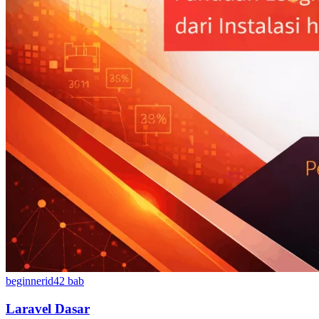
beginner
id
42
bab
Laravel Dasar