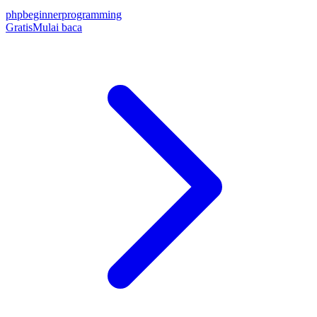
php
beginner
programming
Gratis
Mulai baca