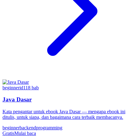
beginner
id
118
bab
Java Dasar
Kata pengantar untuk ebook Java Dasar — mengapa ebook ini
ditulis, untuk siapa, dan bagaimana cara terbaik membacanya.
beginner
backend
programming
Gratis
Mulai baca