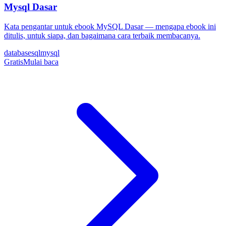
Mysql Dasar
Kata pengantar untuk ebook MySQL Dasar — mengapa ebook ini
ditulis, untuk siapa, dan bagaimana cara terbaik membacanya.
database
sql
mysql
Gratis
Mulai baca