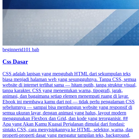
beginner
id
101
bab
Css Dasar
CSS adalah lapisan yang mengubah HTML dari sekumpulan teks
biasa menjadi halaman web yang sesungguhnya. Tanpa CSS, semua
website di internet terlihat sama — hitam putih, tanpa struktur visual,
tanpa karakter. CSS yang menentukan warna, tipografi, jarak,
animasi, dan bagaimana setiap elemen menempati ruang di layar.
Ebook ini membawa kamu dari nol — tidak perlu pengalaman CSS
sebelumnya — sampai bisa membangun website yang responsif di
semua ukuran layar, dengan animasi yang halus, layout modern
menggunakan Flexbox dan Grid, dan kode yang terorganisir. ##
Apa yang Akan Kamu Kuasai Perjalanan dimulai dari fondasi:
sintaks CSS, cara menyisipkannya ke HTML, selektor, warna, dan
properti-properti dasar yang mengatur tampilan teks, background,