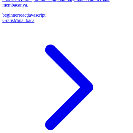
membacanya.
beginner
react
javascript
Gratis
Mulai baca