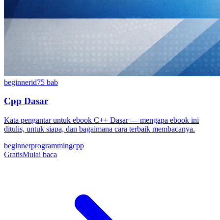
beginner
id
75
bab
Cpp Dasar
Kata pengantar untuk ebook C++ Dasar — mengapa ebook ini
ditulis, untuk siapa, dan bagaimana cara terbaik membacanya.
beginner
programming
cpp
Gratis
Mulai baca