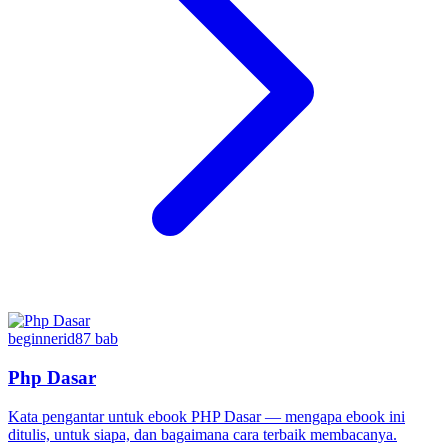
beginner
id
87
bab
Php Dasar
Kata pengantar untuk ebook PHP Dasar — mengapa ebook ini
ditulis, untuk siapa, dan bagaimana cara terbaik membacanya.