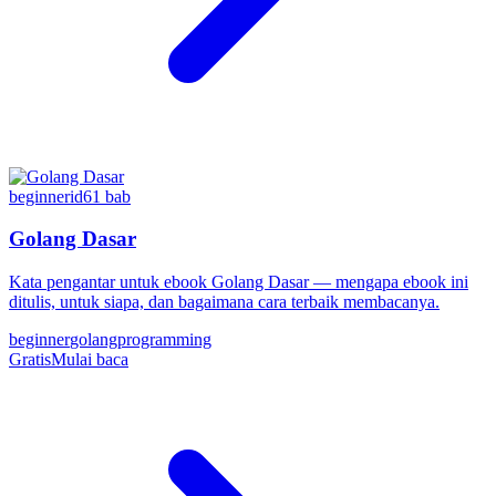
beginner
id
61
bab
Golang Dasar
Kata pengantar untuk ebook Golang Dasar — mengapa ebook ini
ditulis, untuk siapa, dan bagaimana cara terbaik membacanya.
beginner
golang
programming
Gratis
Mulai baca