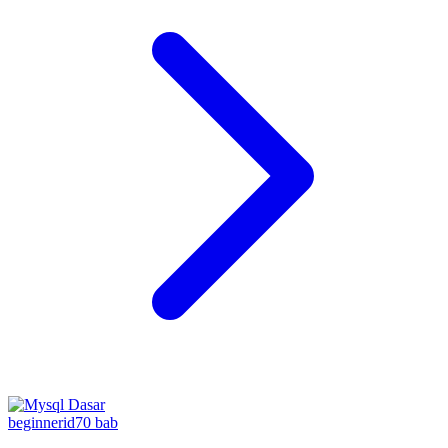
beginner
id
70
bab