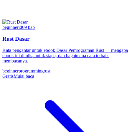
beginner
id
69
bab
Rust Dasar
Kata pengantar untuk ebook Dasar Pemrograman Rust — mengapa
ebook ini ditulis, untuk siapa, dan bagaimana cara terbaik
membacanya.
beginner
programming
rust
Gratis
Mulai baca