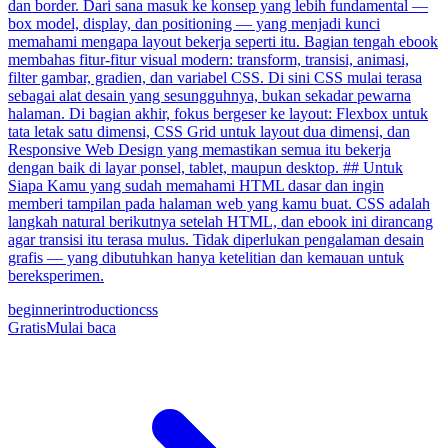
dan border. Dari sana masuk ke konsep yang lebih fundamental —
box model, display, dan positioning — yang menjadi kunci
memahami mengapa layout bekerja seperti itu. Bagian tengah ebook
membahas fitur-fitur visual modern: transform, transisi, animasi,
filter gambar, gradien, dan variabel CSS. Di sini CSS mulai terasa
sebagai alat desain yang sesungguhnya, bukan sekadar pewarna
halaman. Di bagian akhir, fokus bergeser ke layout: Flexbox untuk
tata letak satu dimensi, CSS Grid untuk layout dua dimensi, dan
Responsive Web Design yang memastikan semua itu bekerja
dengan baik di layar ponsel, tablet, maupun desktop. ## Untuk
Siapa Kamu yang sudah memahami HTML dasar dan ingin
memberi tampilan pada halaman web yang kamu buat. CSS adalah
langkah natural berikutnya setelah HTML, dan ebook ini dirancang
agar transisi itu terasa mulus. Tidak diperlukan pengalaman desain
grafis — yang dibutuhkan hanya ketelitian dan kemauan untuk
bereksperimen.
beginner
introduction
css
Gratis
Mulai baca