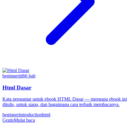
beginner
id
66
bab
Html Dasar
Kata pengantar untuk ebook HTML Dasar — mengapa ebook ini
ditulis, untuk siapa, dan bagaimana cara terbaik membacanya.
beginner
introduction
html
Gratis
Mulai baca