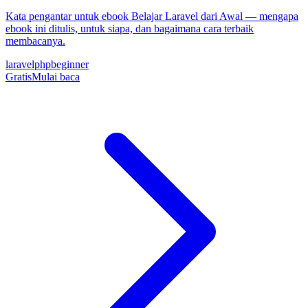
Kata pengantar untuk ebook Belajar Laravel dari Awal — mengapa
ebook ini ditulis, untuk siapa, dan bagaimana cara terbaik
membacanya.
laravel
php
beginner
Gratis
Mulai baca