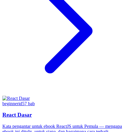
beginner
id
57
bab
React Dasar
Kata pengantar untuk ebook ReactJS untuk Pemula — mengapa
ebook ini ditulis, untuk siapa, dan bagaimana cara terbaik