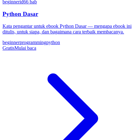
beginner
id
66
bab
Python Dasar
Kata pengantar untuk ebook Python Dasar — mengapa ebook ini
ditulis, untuk siapa, dan bagaimana cara terbaik membacanya.
beginner
programming
python
Gratis
Mulai baca