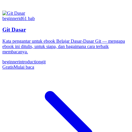
beginner
id
61
bab
Git Dasar
Kata pengantar untuk ebook Belajar Dasar-Dasar Git — mengapa
ebook ini ditulis, untuk siapa, dan bagaimana cara terbaik
membacanya.
beginner
introduction
git
Gratis
Mulai baca