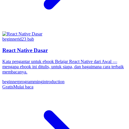
beginner
id
23
bab
React Native Dasar
Kata pengantar untuk ebook Belajar React Native dari Awal —
mengapa ebook ini ditulis, untuk siapa, dan bagaimana cara terbaik
membacanya.
beginner
programming
introduction
Gratis
Mulai baca