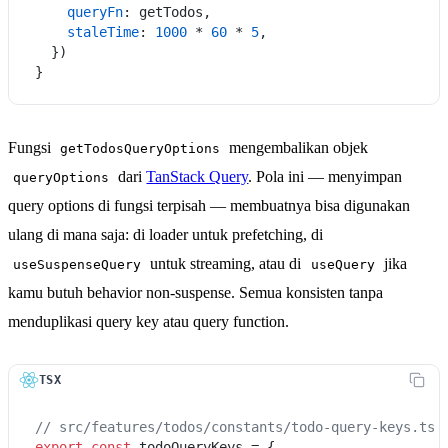
queryFn
: getTodos,

staleTime
: 
1000
 * 
60
 * 
5
,

  })

Fungsi
mengembalikan objek
getTodosQueryOptions
dari
TanStack Query
. Pola ini — menyimpan
queryOptions
query options di fungsi terpisah — membuatnya bisa digunakan
ulang di mana saja: di loader untuk prefetching, di
untuk streaming, atau di
jika
useSuspenseQuery
useQuery
kamu butuh behavior non-suspense. Semua konsisten tanpa
menduplikasi query key atau query function.
TSX
// src/features/todos/constants/todo-query-keys.ts
export
const
 todoQueryKeys = {
