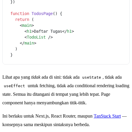
})

function
TodosPage
(
) {

return
 (

<
main
>
<
h1
>
Daftar Tugas
</
h1
>
<
TodoList
 />
</
main
>
  )

Lihat apa yang
tidak
ada di sini: tidak ada
, tidak ada
useState
untuk fetching, tidak ada conditional rendering loading
useEffect
state. Semua itu ditangani di tempat yang lebih tepat. Page
component hanya menyambungkan titik-titik.
Ini berlaku untuk Next.js, React Router, maupun
TanStack Start
—
konsepnya sama meskipun sintaksnya berbeda.