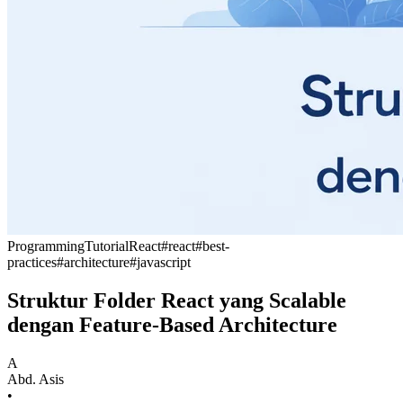
Programming
Tutorial
React
#
react
#
best-
practices
#
architecture
#
javascript
Struktur Folder React yang Scalable
dengan Feature-Based Architecture
A
Abd. Asis
•