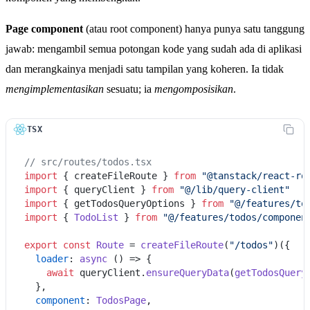
Page component
(atau root component) hanya punya satu tanggung
jawab: mengambil semua potongan kode yang sudah ada di aplikasi
dan merangkainya menjadi satu tampilan yang koheren. Ia tidak
mengimplementasikan
sesuatu; ia
mengomposisikan
.
TSX
// src/routes/todos.tsx
import
 { createFileRoute } 
from
"@tanstack/react-ro
import
 { queryClient } 
from
"@/lib/query-client"
import
 { getTodosQueryOptions } 
from
"@/features/to
import
 { 
TodoList
 } 
from
"@/features/todos/componen
export
const
Route
 = 
createFileRoute
(
"/todos"
)({

loader
: 
async
 () => {

await
 queryClient.
ensureQueryData
(
getTodosQuery
  },

component
: 
TodosPage
,
