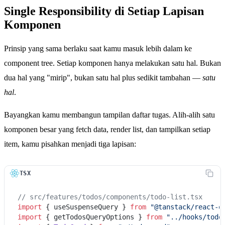
Single Responsibility di Setiap Lapisan
Komponen
Prinsip yang sama berlaku saat kamu masuk lebih dalam ke
component tree. Setiap komponen hanya melakukan satu hal. Bukan
dua hal yang "mirip", bukan satu hal plus sedikit tambahan —
satu
hal
.
Bayangkan kamu membangun tampilan daftar tugas. Alih-alih satu
komponen besar yang fetch data, render list, dan tampilkan setiap
item, kamu pisahkan menjadi tiga lapisan:
TSX
// src/features/todos/components/todo-list.tsx
import
 { useSuspenseQuery } 
from
"@tanstack/react-q
import
 { getTodosQueryOptions } 
from
"../hooks/todo