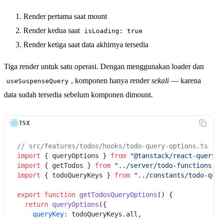
Render pertama saat mount
Render kedua saat
isLoading: true
Render ketiga saat data akhirnya tersedia
Tiga render untuk satu operasi. Dengan menggunakan loader dan
, komponen hanya render
sekali
— karena
useSuspenseQuery
data sudah tersedia sebelum komponen dimount.
TSX
// src/features/todos/hooks/todo-query-options.ts
import
 { queryOptions } 
from
"@tanstack/react-query
import
 { getTodos } 
from
"../server/todo-functions"
import
 { todoQueryKeys } 
from
"../constants/todo-qu
export
function
getTodosQueryOptions
(
) {

return
queryOptions
({

queryKey
: todoQueryKeys.
all
,
