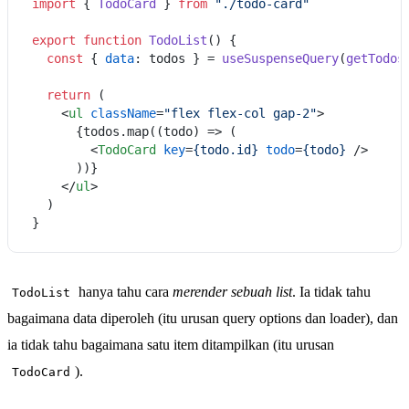
import
 { 
TodoCard
 } 
from
"./todo-card"
export
function
TodoList
(
) {

const
 { 
data
: todos } = 
useSuspenseQuery
(
getTodos
return
 (

<
ul
className
=
"flex flex-col gap-2"
>
      {todos.map((todo) => (

<
TodoCard
key
=
{todo.id}
todo
=
{todo}
 />
      ))}

</
ul
>
  )

hanya tahu cara
merender sebuah list
. Ia tidak tahu
TodoList
bagaimana data diperoleh (itu urusan query options dan loader), dan
ia tidak tahu bagaimana satu item ditampilkan (itu urusan
).
TodoCard