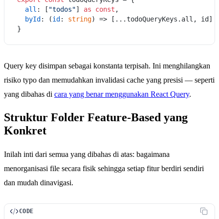
all
: [
"todos"
] 
as
const
,

byId
: 
(
id
: 
string
) =>
 [...todoQueryKeys.
all
, id] 
Query key disimpan sebagai konstanta terpisah. Ini menghilangkan
risiko typo dan memudahkan invalidasi cache yang presisi — seperti
yang dibahas di
cara yang benar menggunakan React Query
.
Struktur Folder Feature-Based yang
Konkret
Inilah inti dari semua yang dibahas di atas: bagaimana
menorganisasi file secara fisik sehingga setiap fitur berdiri sendiri
dan mudah dinavigasi.
CODE