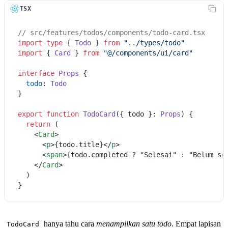
TSX
// src/features/todos/components/todo-card.tsx
import
type
 { 
Todo
 } 
from
"../types/todo"
import
 { 
Card
 } 
from
"@/components/ui/card"
interface
Props
 {

todo
: 
Todo
}

export
function
TodoCard
(
{ todo }: 
Props
) {

return
 (

<
Card
>
<
p
>
{todo.title}
</
p
>
<
span
>
{todo.completed ? "Selesai" : "Belum se
</
Card
>
  )

hanya tahu cara
menampilkan satu todo
. Empat lapisan
TodoCard