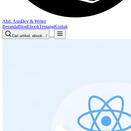
Abd. Asis
Dev & Writer
Beranda
Blog
Ebook
Tentang
Kontak
Cari artikel, ebook...
/