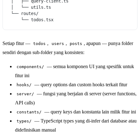
│   ├── query-client.ts

│   └── utils.ts

└── routes/

Setiap fitur —
,
,
, apapun — punya folder
todos
users
posts
sendiri dengan sub-folder yang konsisten:
— semua komponen UI yang spesifik untuk
components/
fitur ini
— query options dan custom hooks terkait fitur
hooks/
— fungsi yang berjalan di server (server functions,
server/
API calls)
— query keys dan konstanta lain milik fitur ini
constants/
— TypeScript types yang di-infer dari database atau
types/
didefinisikan manual