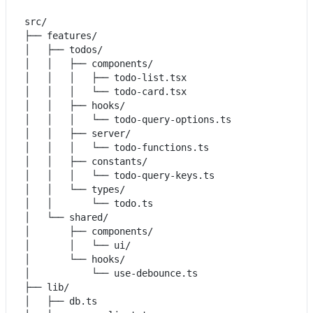
src/

├── features/

│   ├── todos/

│   │   ├── components/

│   │   │   ├── todo-list.tsx

│   │   │   └── todo-card.tsx

│   │   ├── hooks/

│   │   │   └── todo-query-options.ts

│   │   ├── server/

│   │   │   └── todo-functions.ts

│   │   ├── constants/

│   │   │   └── todo-query-keys.ts

│   │   └── types/

│   │       └── todo.ts

│   └── shared/

│       ├── components/

│       │   └── ui/

│       └── hooks/

│           └── use-debounce.ts

├── lib/

│   ├── db.ts
